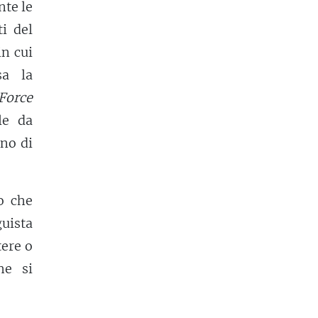
nte le
i del
in cui
sa la
Force
le da
uno di
o che
guista
tere o
he si