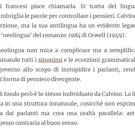
 francesi piace chiamarla. Si tratta del lingu
imbriglia le parole per controllare i pensieri. Calvi
cezione, ma la sua antilingua ha un evidente lega
a ‘neolingua’ del romanzo
1984
di Orwell (1949).
neolingua non mira a complicare ma a semplifica
minando tutti i
sinonimi
e le eccezioni grammatical
governo allo scopo di instupidire i parlanti, ren
i forma di pensiero divergente.
 fondo però è lo stesso individuato da Calvino. La 
ta in una struttura innaturale, cosicché non espri
ta dai parlanti ma crea una realtà parallela: ast
pesso contraria al buon senso.