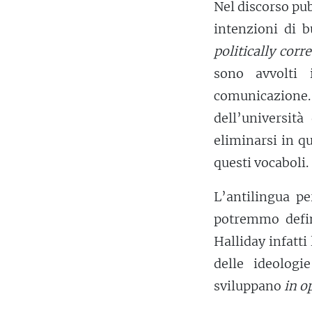
Nel discorso pu
intenzioni di 
politically corre
sono avvolti 
comunicazione. 
dell’universit
eliminarsi in q
questi vocaboli.
L’antilingua p
potremmo defi
Halliday infatti 
delle ideologi
sviluppano
in o