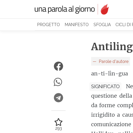
PROGETTO
MANIFESTO
SFOGLIA
CICLI DI
Antilin
Parole d'autore
an-ti-lìn-gua
Ne
SIGNIFICATO
questione della
da forme comple
irrigidito a ca
comunicazione 
293