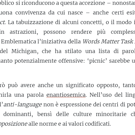
bblico si riconducono a questa accezione – nonosta
buona convivenza da cui nasce – anche certi esit
ct
. La tabuizzazione di alcuni concetti, o il modo 
in astrazioni, possono rendere più comples
Emblematica l’iniziativa della
Words Matter Task 
à del Michigan, che ha stilato una lista di paro
uanto potenzialmente offensive: ‘picnic’ sarebbe 
erò può avere anche un significato opposto, tant
nirla una parola
enantiosemica
. Nell’uso del lin
l’
anti-language
non è espressione dei centri di po
e dominanti, bensì delle culture minoritarie c
pposizione
alle norme e ai valori codificati.