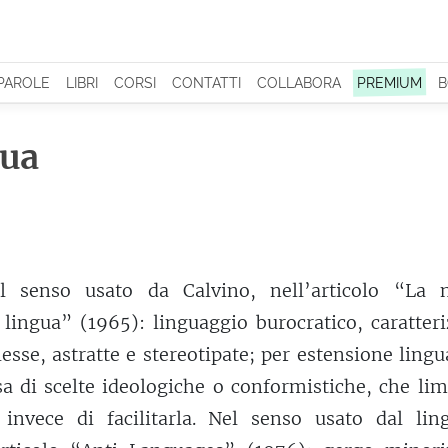
 PAROLE
LIBRI
CORSI
CONTATTI
COLLABORA
PREMIUM
B
gua
l senso usato da Calvino, nell’articolo “La 
 lingua” (1965): linguaggio burocratico, caratter
sse, astratte e stereotipate; per estensione ling
usa di scelte ideologiche o conformistiche, che lim
invece di facilitarla. Nel senso usato dal ling