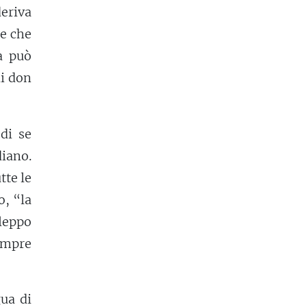
deriva
le che
ua può
i don
di se
diano.
tte le
o, “la
Aleppo
empre
gua di