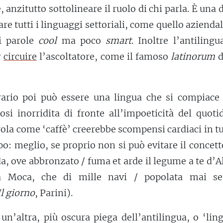
 anzitutto sottolineare il ruolo di chi parla. È una 
re tutti i linguaggi settoriali, come quello azienda
 parole
cool
ma poco
smart
. Inoltre l’antiling
r
circuire
l’ascoltatore, come il famoso
latinorum
d
rario poi può essere una lingua che si compiace 
dosi inorridita di fronte all’impoeticità del quoti
ola come ‘caffè’ creerebbe scompensi cardiaci in tu
o: meglio, se proprio non si può evitare il concett
a, ove abbronzato / fuma et arde il legume a te d’
a Moca, che di mille navi / popolata mai s
Il giorno
, Parini).
un’altra, più oscura piega dell’antilingua, o ‘lin