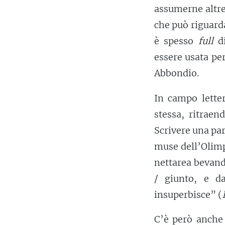
assumerne altre,
che può riguarda
è spesso
full
di
essere usata pe
Abbondio.
In campo lette
stessa, ritraen
Scrivere una par
muse dell’Olimp
nettarea bevand
/ giunto, e d
insuperbisce” (
C’è però anche 