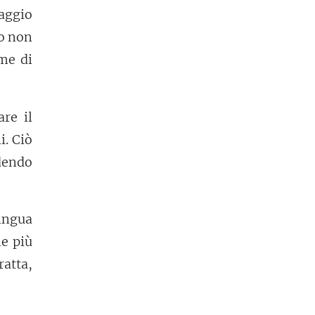
aggio
no non
me di
re il
i. Ciò
dendo
lingua
me più
ratta,