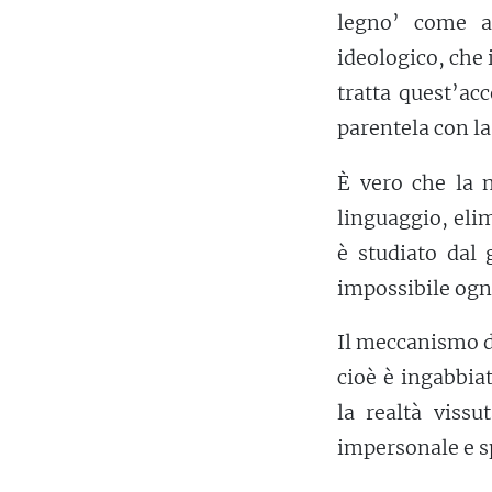
legno’ come ai
ideologico, che 
tratta quest’ac
parentela con l
È vero che la 
linguaggio, eli
è studiato dal 
impossibile ogn
Il meccanismo di
cioè è ingabbia
la realtà vissu
impersonale e s