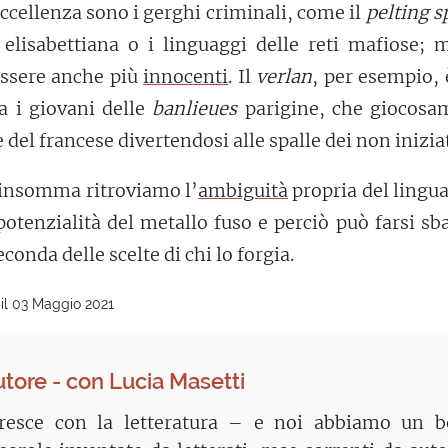
ccellenza sono i gerghi criminali, come il
pelting 
a elisabettiana o i linguaggi delle reti mafiose; 
essere anche più
innocenti
. Il
verlan
, per esempio,
ra i giovani delle
banlieues
parigine, che giocosa
e del francese divertendosi alle spalle dei non iniziat
 insomma ritroviamo l’
ambiguità
propria del lingu
potenzialità del metallo fuso e perciò può farsi sb
seconda delle scelte di chi lo forgia.
il 03 Maggio 2021
utore - con Lucia Masetti
resce con la letteratura – e noi abbiamo un b