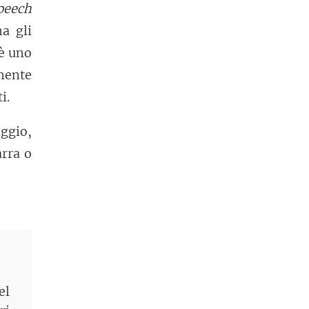
speech
ma gli
 è uno
mente
i.
aggio,
arra o
el