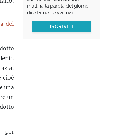
ario,
mattina la parola del giorno
direttamente via mail
ta del
ISCRIVITI
dotto
denti.
razia
,
e
cioè
re una
ere un
odotto
– per