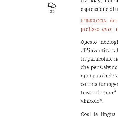
Halliday, nell
espressione di 
33
der
ETIMOLOGIA
prefisso
anti-
n
Questo neolo
all’inventiva c
In particolare n
che per Calvino
ogni parola dota
cortina fumoge
fiasco di vino”
vinicolo”.
Così la lingu