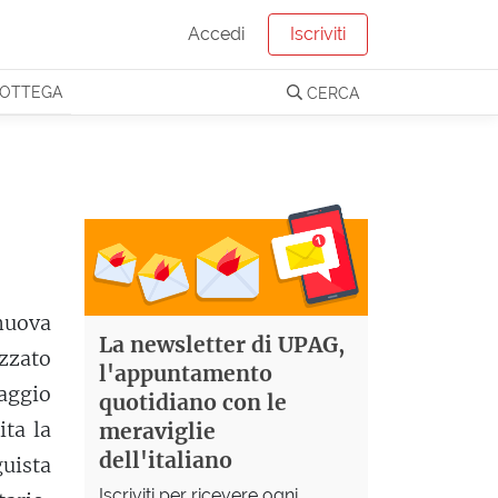
Accedi
Iscriviti
OTTEGA
CERCA
nuova
La newsletter di UPAG,
izzato
l'appuntamento
uaggio
quotidiano con le
ita la
meraviglie
dell'italiano
uista
Iscriviti per ricevere ogni