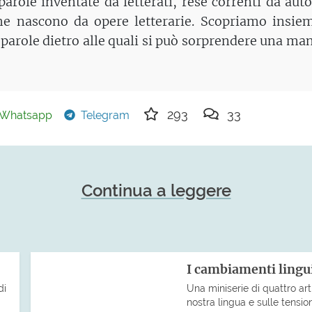
arole inventate da letterati, rese correnti da auto
che nascono da opere letterarie. Scopriamo insie
 parole dietro alle quali si può sorprendere una ma
293
33
Whatsapp
Telegram
Continua a leggere
I cambiamenti lingu
di
Una miniserie di quattro art
nostra lingua e sulle tensio