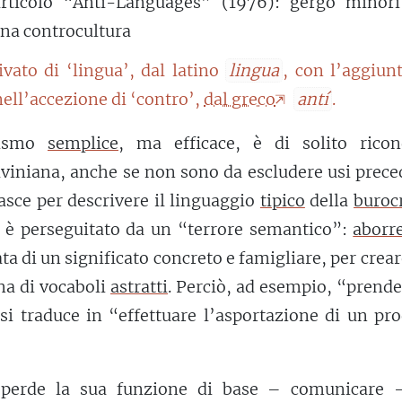
’articolo “Anti-Languages” (1976): gergo minorit
una controcultura
ivato di ‘lingua’, dal latino
lingua
, con l’aggiun
ell’accezione di ‘contro’,
dal greco
antí
.
gismo
semplice
, ma efficace, è di solito ricon
alviniana, anche se non sono da escludere usi prece
asce per descrivere il linguaggio
tipico
della
buroc
 è perseguitato da un “terrore semantico”:
aborr
ta di un significato concreto e famigliare, per crea
na di vocaboli
astratti
. Perciò, ad esempio, “prend
 si traduce in “effettuare l’asportazione di un pr
a perde la sua funzione di base – comunicare 