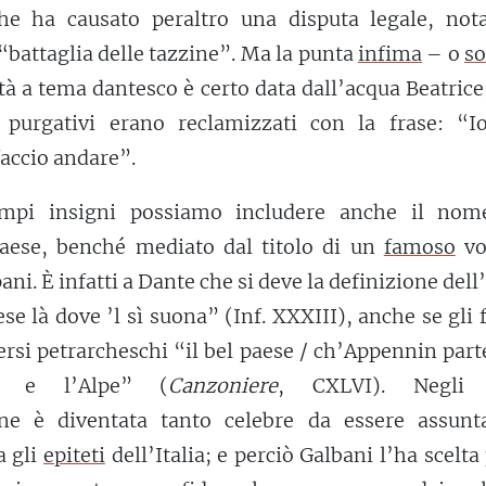
che ha causato peraltro una disputa legale, nota
battaglia delle tazzine”. Ma la punta
infima
– o
s
tà a tema dantesco è certo data dall’acqua Beatrice,
ti purgativi erano reclamizzati con la frase: “I
 faccio andare”.
empi insigni possiamo includere anche il nom
aese, benché mediato dal titolo di un
famoso
vo
ni. È infatti a Dante che si deve la definizione dell’
se là dove ’l sì suona” (Inf. XXXIII), anche se gli
rsi petrarcheschi “il bel paese / ch’Appennin parte
a e l’Alpe” (
Canzoniere
, CXLVI). Negli 
one è diventata tanto celebre da essere assunt
a gli
epiteti
dell’Italia; e perciò Galbani l’ha scelta 