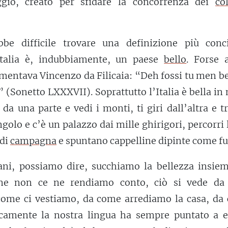
gio, creato per sfidare la concorrenza dei
co
ebbe difficile trovare una definizione più conc
’Italia è, indubbiamente, un paese
bello
. Forse 
mentava Vincenzo da Filicaia: “Deh fossi tu men be
” (Sonetto LXXXVII). Soprattutto l’Italia è bella i
i da una parte e vedi i monti, ti giri dall’altra e tr
ngolo e c’è un palazzo dai mille ghirigori, percorri 
 di
campagna
e spuntano cappelline dipinte come fu
iani, possiamo dire, succhiamo la bellezza insiem
ene non ce ne rendiamo conto, ciò si vede da 
 come ci vestiamo, da come arrediamo la casa, da
icamente la nostra lingua ha sempre puntato a e