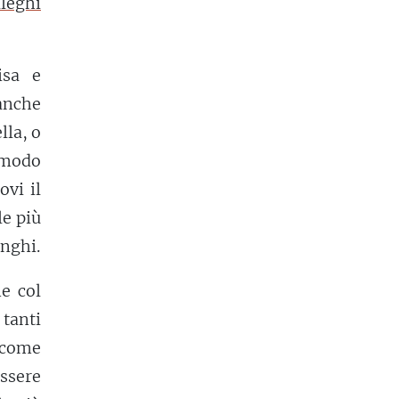
lleghi
isa e
anche
lla, o
n modo
ovi il
le più
nghi.
e col
tanti
 come
ssere