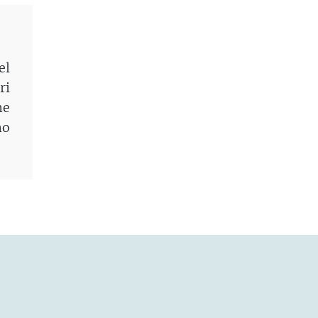
el
ri
me
no