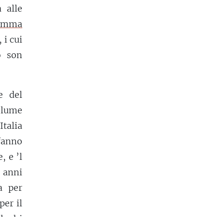
 alle
omma
 i cui
o son
e del
lume
Italia
 fanno
, e ’l
anni
a per
per il