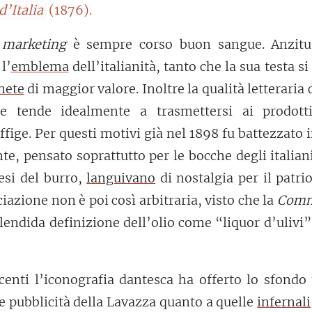
d’Italia
(1876).
l
marketing
è sempre corso buon sangue. Anzitut
l’
emblema
dell’italianità, tanto che la sua testa si
nete
di maggior valore. Inoltre la qualità letteraria 
ue tende idealmente a trasmettersi ai prodott
ffige. Per questi motivi già nel 1898 fu battezzato 
te, pensato soprattutto per le bocche degli italian
esi del burro,
languivano
di nostalgia per il patrio
ciazione non è poi così arbitraria, visto che la
Comm
lendida definizione dell’olio come “liquor d’ulivi”
centi l’iconografia dantesca ha offerto lo sfondo
e pubblicità della Lavazza quanto a quelle
infernali