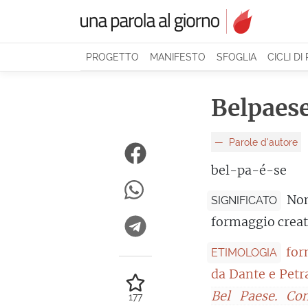
PROGETTO
MANIFESTO
SFOGLIA
CICLI DI
Belpaes
Parole d'autore
bel-pa-é-se
Nom
SIGNIFICATO
formaggio creat
for
ETIMOLOGIA
da Dante e Petr
Bel Paese. Con
177