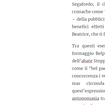
Segafredo; il 
cronache come “
– della pubblici
benefici effet
Beatrice, che ti
Tra questi es
formaggio Belp
dell’
abate
Stoppa
come il “bel pae
concorrenza i ve
mar circond
quest’espressi
antonomasia
tr