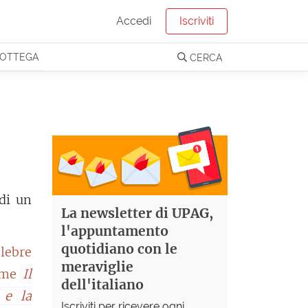
Accedi
Iscriviti
OTTEGA
CERCA
di un
La newsletter di UPAG,
l'appuntamento
quotidiano con le
lebre
meraviglie
lume
Il
dell'italiano
 e la
Iscriviti per ricevere ogni