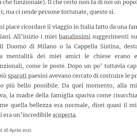
a che funzionale). Il che certo non fa di noi un popo
ri; ma ci rende persone fortunate, questo sì.
i piace ricordare il viaggio in Italia fatto da una fa
iani. All’inizio i miei
banalissimi
suggerimenti su
 il Duomo di Milano o la Cappella Sistina, dest
la mentalità dei miei amici le chiese erano ed
nzionali, come le poste. Dopo un po’ tuttavia cap
più
sparuti
paesini avevano cercato di costruire le p
o più bello possibile. Da quel momento, alla m
va, la madre della famiglia spariva come risucchi
 me quella bellezza era normale, direi quasi il m
ei era un’incredibile
scoperta
.
l 26 Aprile 2021