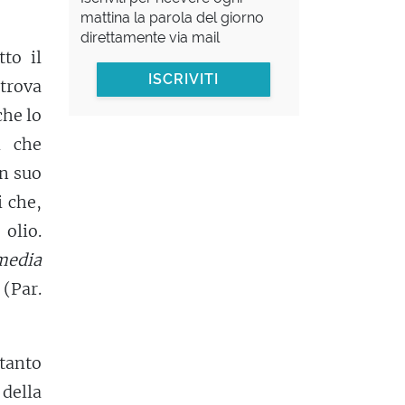
mattina la parola del giorno
direttamente via mail
to il
ISCRIVITI
 trova
che lo
i che
in suo
i che,
 olio.
edia
 (Par.
 tanto
della