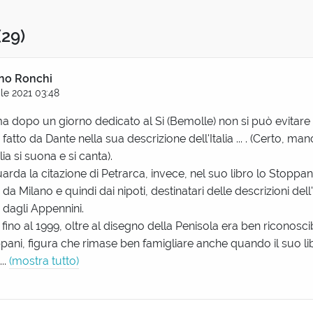
(29)
no Ronchi
ile 2021 03:48
ma dopo un giorno dedicato al Si (Bemolle) non si può evitare i
fatto da Dante nella sua descrizione dell'Italia ... . (Certo, ma
alia si suona e si canta).
arda la citazione di Petrarca, invece, nel suo libro lo Stoppan
li da Milano e quindi dai nipoti, destinatari delle descrizioni dell
n dagli Appennini.
fino al 1999, oltre al disegno della Penisola era ben riconoscib
pani, figura che rimase ben famigliare anche quando il suo libr
..
(mostra tutto)