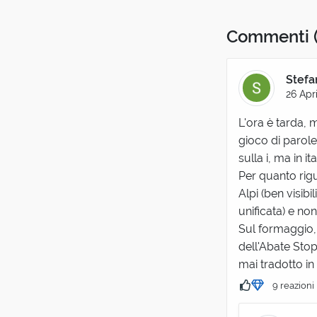
Commenti
Stefa
26 Apr
L'ora è tarda, 
gioco di parole 
sulla i, ma in it
Per quanto rigu
Alpi (ben visibi
unificata) e no
Sul formaggio, 
dell'Abate Stop
mai tradotto in .
9 reazioni