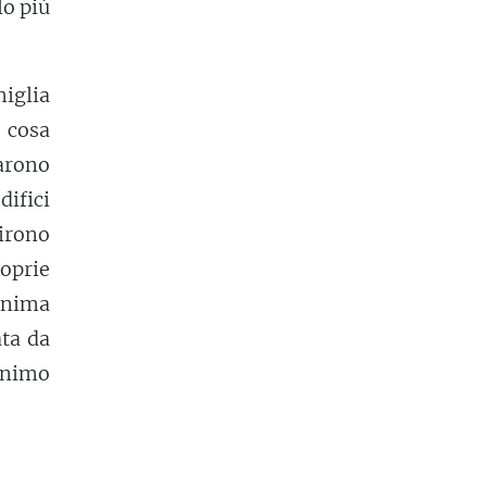
lo più
miglia
 cosa
arono
ifici
irono
roprie
inima
ata da
inimo