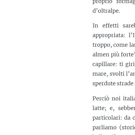
proprio formag
d’oltralpe.
In effetti sar
appropriata: l
troppo, come la
almen più forte
capillare: ti gir
mare, svolti l’a
sperdute strade
Perciò noi ital
latte; e, sebb
particolari: da
parliamo (stor