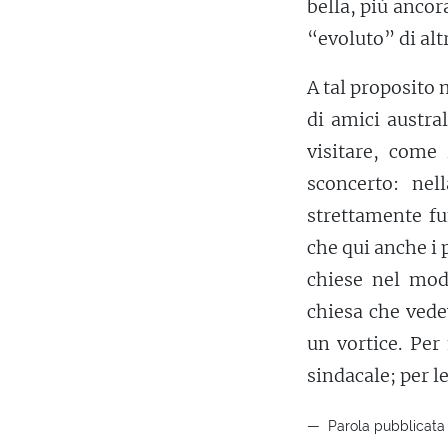
bella, più ancor
“evoluto” di alt
A tal proposito m
di amici austral
visitare, come
sconcerto: nel
strettamente fu
che qui anche i 
chiese nel mod
chiesa che vede
un vortice. Per
sindacale; per l
Parola pubblicata i