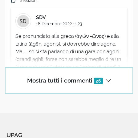
2 reazioni
SDV
18 Dicembre 2022 11:23
Se pronunciato alla greca (ἀγών -ῶνος) e alla
latina (ăgōn, agonis), si dovrebbe dire agòne.
Ma, ... se si sta parlando di una gara con agóni
(grandi aghi), forse non sarebbe meglio dire un
"àgone di agóni" che non un "agóne di agóni" ?
🤣🥴🤭
Mostra tutti i commenti
26
6 reazioni
xenio72
18 Dicembre 2022 13:33
Direi che questa sia proprio una questione
di lana Alessandrina! 😛
UPAG
6 reazioni