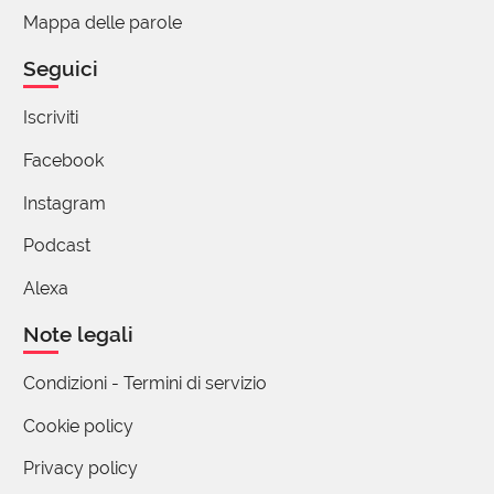
cordofoni, come il sitar. Buona domenica!
Mappa delle parole
4 reazioni
Seguici
Silvia Lombardini
Iscriviti
19 Dicembre 2022 08:09
Facebook
Vedo soltanto ora (lunedì) la gentile e
Instagram
interessante risposta. Grazie!
Podcast
1 reazione
Alexa
Note legali
Antonella
autore
18 Dicembre 2022 21:27
Condizioni - Termini di servizio
P. S. Sono felice che il libro ti sia piaciuto… tanti
Cookie policy
auguri di buon Natale e buona lettura!
Privacy policy