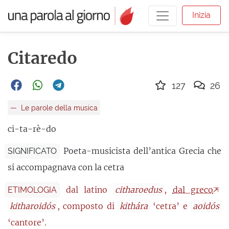
Inizia
Citaredo
127
26
Le parole della musica
ci-ta-rè-do
Poeta-musicista dell’antica Grecia che
SIGNIFICATO
si accompagnava con la cetra
dal latino
citharoedus
,
dal greco
ETIMOLOGIA
kitharoidós
, composto di
kithára
‘cetra’ e
aoidós
‘cantore’.