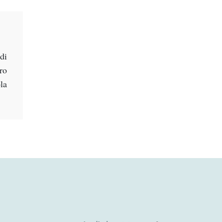
di
oro
la