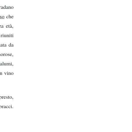
gradano
oso
che
za età,
riuniti
mata da
orose,
salumi,
on vino
presto,
bracci.