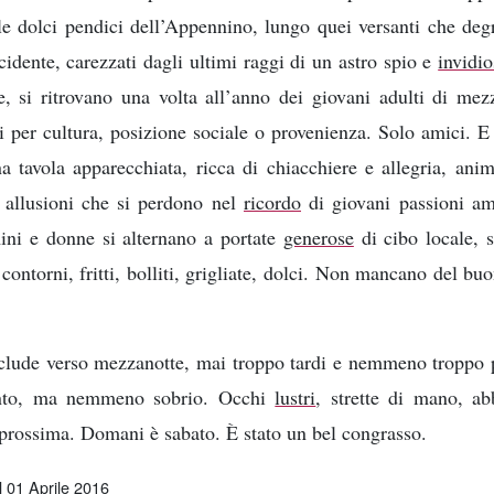
lle dolci pendici dell’Appennino, lungo quei versanti che de
idente, carezzati dagli ultimi raggi di un astro spio e
invidi
e, si ritrovano una volta all’anno dei giovani adulti di mez
per cultura, posizione sociale o provenienza. Solo amici. E 
a tavola apparecchiata, ricca di chiacchiere e allegria, ani
allusioni che si perdono nel
ricordo
di giovani passioni am
ini e donne si alternano a portate
generose
di cibo locale, 
 contorni, fritti, bolliti, grigliate, dolci. Non mancano del bu
nclude verso mezzanotte, mai troppo tardi e nemmeno troppo 
ento, ma nemmeno sobrio. Occhi
lustri
, strette di mano, ab
 prossima. Domani è sabato. È stato un bel congrasso.
l 01 Aprile 2016