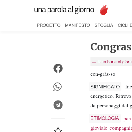
PROGETTO
MANIFESTO
SFOGLIA
CICLI 
Congras
Una burla al gior
con-gràs-so
In
SIGNIFICATO
energetico. Ritrovo
da personaggi dal g
par
ETIMOLOGIA
gioviale compagnia