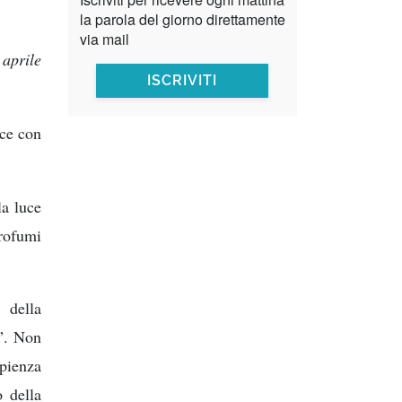
la parola del giorno direttamente
via mail
 aprile
ISCRIVITI
nce con
la luce
profumi
della
”. Non
apienza
o della