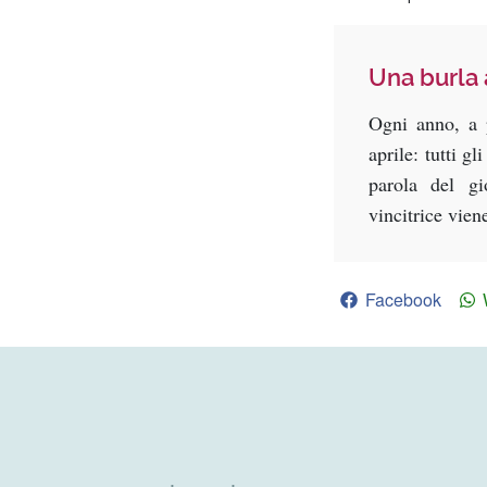
Una burla a
Ogni anno, a 
aprile: tutti g
parola del g
vincitrice vien
Facebook