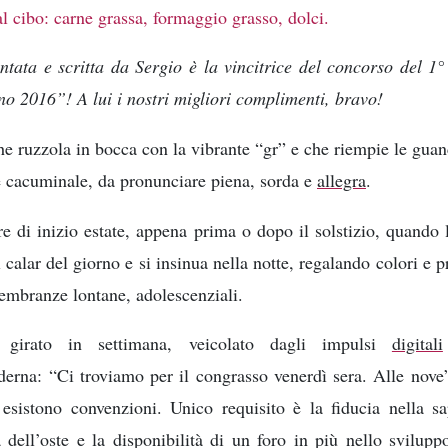
 al cibo: carne grassa, formaggio grasso, dolci.
tata e scritta da Sergio è la vincitrice del concorso del 1°
o 2016”! A lui i nostri migliori complimenti, bravo!
e ruzzola in bocca con la vibrante “gr” e che riempie le gua
e cacuminale, da pronunciare piena, sorda e
allegra
.
re di inizio estate, appena prima o dopo il solstizio, quando 
l calar del giorno e si insinua nella notte, regalando colori e 
embranze lontane, adolescenziali.
 girato in settimana, veicolato dagli impulsi
digitali
rna: “Ci troviamo per il congrasso venerdì sera. Alle nove
 esistono convenzioni. Unico requisito è la fiducia nella s
a dell’oste e la disponibilità di un foro in più nello svilupp