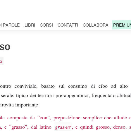
DI PAROLE
LIBRI
CORSI
CONTATTI
COLLABORA
PREMIU
so
no
contro conviviale, basato sul consumo di cibo ad alto 
 serale, tipico dei territori pre-appenninici, frequentato abitu
irovita importante
ola composta da “con”, preposizione semplice che allude 
, e “grasso”, dal latino
gras-us
, e quindi grosso, denso, 