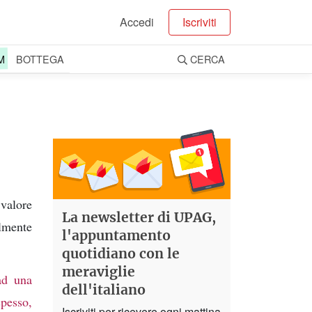
Accedi
Iscriviti
M
BOTTEGA
CERCA
valore
La newsletter di UPAG,
almente
l'appuntamento
quotidiano con le
meraviglie
ad una
dell'italiano
spesso,
Iscriviti per ricevere ogni mattina