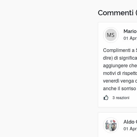
Commenti
Mario
01 Apr
Complimenti a Se
dire) di signifi
aggiungere che 
motivi di rispet
venerdì venga c
anche il sorriso
3 reazioni
Aldo 
01 Apr