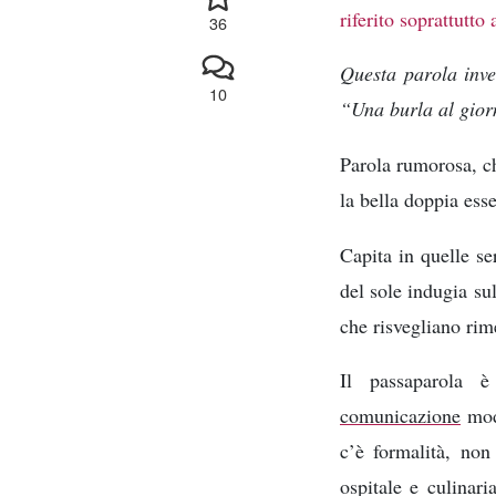
riferito soprattutto
36
Questa parola inven
10
“Una burla al giorn
Parola rumorosa, ch
la bella doppia ess
Capita in quelle se
del sole indugia su
che risvegliano rim
Il passaparola è
comunicazione
mode
c’è formalità, non
ospitale e culinari