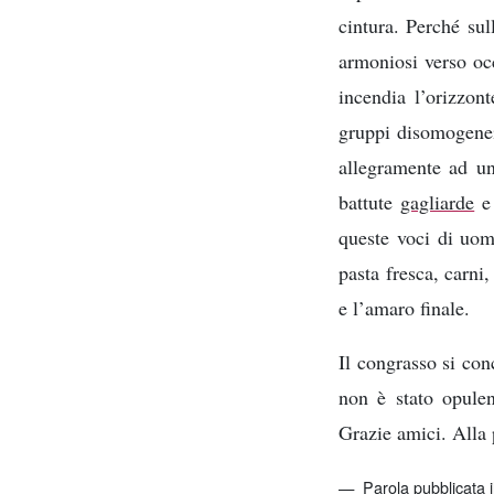
cintura. Perché su
armoniosi verso occ
incendia l’orizzont
gruppi disomogenei 
allegramente ad un
battute
gagliarde
e 
queste voci di uom
pasta fresca, carni,
e l’amaro finale.
Il congrasso si co
non è stato opul
Grazie amici. Alla
Parola pubblicata i