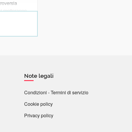
troversia
si metteranno
i), che solo a
di una parola.
Note legali
Condizioni - Termini di servizio
Cookie policy
Privacy policy