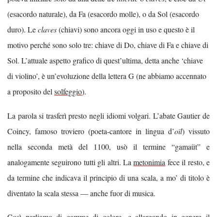
(esacordo naturale), da Fa (esacordo molle), o da Sol (esacordo
duro). Le
claves
(chiavi) sono ancora oggi in uso e questo è il
motivo perché sono solo tre: chiave di Do, chiave di Fa e chiave di
Sol. L’attuale aspetto grafico di quest’ultima, detta anche ‘chiave
di violino’, è un’evoluzione della lettera G (ne abbiamo accennato
a proposito del
solfeggio
).
La parola si trasferì presto negli idiomi volgari. L’abate Gautier de
Coincy, famoso troviero (poeta-cantore in lingua d’
oïl
) vissuto
nella seconda metà del 1100, usò il termine “gamaüt” e
analogamente seguirono tutti gli altri. La
metonimia
fece il resto, e
da termine che indicava il principio di una scala, a mo’ di titolo è
diventato la scala stessa — anche fuor di musica.
Così parliamo di gamme di colore, e allargando in genere il