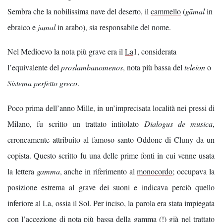
Sembra che la nobilissima nave del deserto, il
cammello
(
gāmal
in
ebraico e
jamal
in arabo), sia responsabile del nome.
Nel Medioevo la nota più grave era il
La
1, considerata
l’equivalente del
proslambanomenos
, nota più bassa del
teleion
o
Sistema perfetto greco
.
Poco prima dell’anno Mille, in un’imprecisata località nei pressi di
Milano, fu scritto un trattato intitolato
Dialogus de musica
,
erroneamente attribuito al famoso santo Oddone di Cluny da un
copista. Questo scritto fu una delle prime fonti in cui venne usata
la lettera
gamma
, anche in riferimento al
monocordo
; occupava la
posizione estrema al grave dei suoni e indicava perciò quello
inferiore al La, ossia il Sol. Per inciso, la parola era stata impiegata
con l’accezione di nota più bassa della gamma (!) già nel trattato