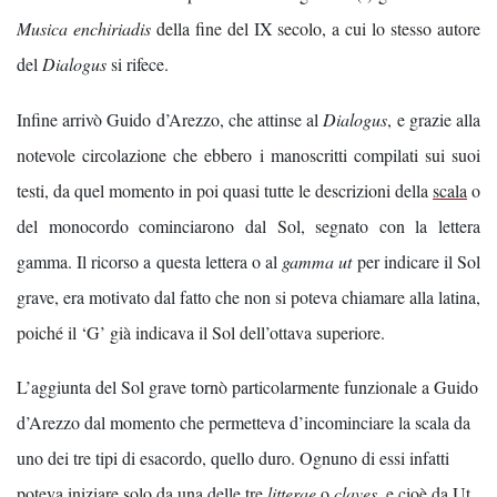
Musica enchiriadis
della fine del IX secolo, a cui lo stesso autore
del
Dialogus
si rifece.
Infine arrivò Guido d’Arezzo, che attinse al
Dialogus
, e grazie alla
notevole circolazione che ebbero i manoscritti compilati sui suoi
testi, da quel momento in poi quasi tutte le descrizioni della
scala
o
del monocordo cominciarono dal Sol, segnato con la lettera
gamma. Il ricorso a questa lettera o al
gamma ut
per indicare il Sol
grave, era motivato dal fatto che non si poteva chiamare alla latina,
poiché il ‘G’ già indicava il Sol dell’ottava superiore.
L’aggiunta del Sol grave tornò particolarmente funzionale a Guido
d’Arezzo dal momento che permetteva d’incominciare la scala da
uno dei tre tipi di esacordo, quello duro. Ognuno di essi infatti
poteva iniziare solo da una delle tre
litterae
o
claves
, e cioè da Ut