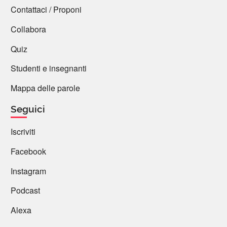
Contattaci / Proponi
in astronomia: punto gamma o vernale, ci siamo
Collabora
appena passati (da non confondere col punto G
🤭 in anatomia);
Quiz
Studenti e insegnanti
in arte, simbologia: gammàdia, ornamento
composto di quattro segni di gamma maiuscolo
Mappa delle parole
(Γ), disposti a formare una croce (╬), una
svastica, o altro.
Seguici
Iscriviti
La lista è molto lunga, enumerazione non
esaustiva, mi fermo alla terza (γ) citazione.
Facebook
8 reazioni
Instagram
Podcast
Alexa
Tziu Piras
26 Marzo 2023 09:40