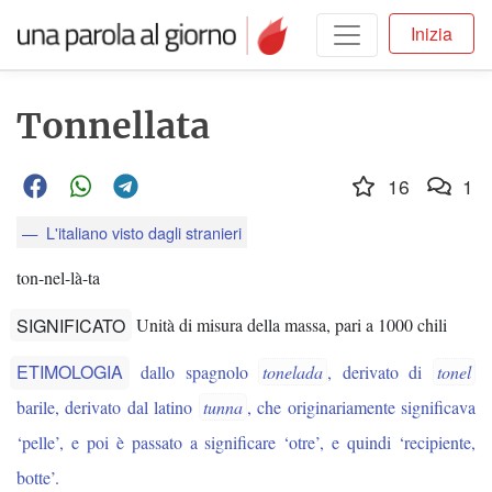
Inizia
Tonnellata
16
1
L'italiano visto dagli stranieri
ton-nel-là-ta
SIGNIFICATO
Unità di misura della massa, pari a 1000 chili
ETIMOLOGIA
dallo spagnolo
tonelada
, derivato di
tonel
barile, derivato dal latino
tunna
, che originariamente significava
‘pelle’, e poi è passato a significare ‘otre’, e quindi ‘recipiente,
botte’.