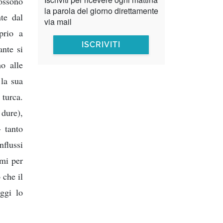
Possono
la parola del giorno direttamente
nte dal
via mail
prio a
ISCRIVITI
ante si
mo alle
 la sua
 turca.
 dure),
- tanto
nflussi
ami per
 che il
ggi lo