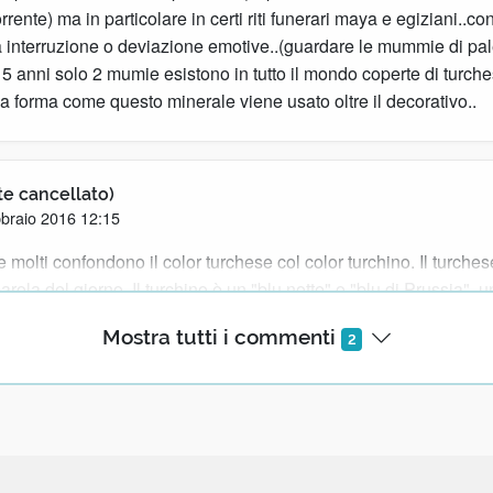
rrente) ma in particolare in certi riti funerari maya e egiziani..con
 interruzione o deviazione emotive..(guardare le mummie di pa
5 anni solo 2 mumie esistono in tutto il mondo coperte di turches
la forma come questo minerale viene usato oltre il decorativo..
te cancellato)
braio 2016 12:15
molti confondono il color turchese col color turchino. Il turchese
parola del giorno. Il turchino è un "blu notte" o "blu di Prussia", 
o. La fata dai capelli turchini di Pinocchio ha appunto i capelli 
Mostra tutti i commenti
2
ella RAI invece equivocando sul significato della parola turchin
apelli che, nella TV in bianco e nero della mia infanzia, erano gri