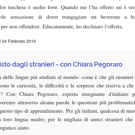
lor turchese è molto forte. Quando me l’ha offerto mi è ve
ole sensazione di dover trangugiare un beverone a b
per non offendere. Educatamente, ho declinato l’offerta.
il 04 Febbraio 2016
visto dagli stranieri - con Chiara Pegoraro
a delle lingue più studiate al mondo: come è che gli stranieri 
ono le curiosità, le difficoltà e le sorprese che riserva a chi 
? Con Chiara Pegoraro, esperta insegnante d'italiano p
erveremo attraverso alcune parole le questioni più problematic
 questo tipo di apprendimento. Per gli italiani, qualcosa di nuo
la loro lingua madre; per le migliaia di amici stranieri che 
mpatico aiuto.