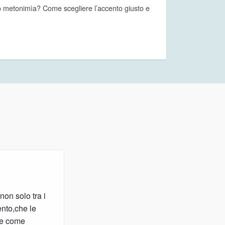
 metonimìa? Come scegliere l’accento giusto e
non solo tra i
ento,che le
nte come