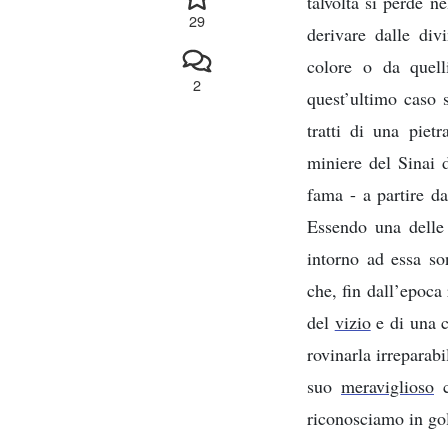
talvolta si perde n
29
derivare dalle div
colore o da quell
2
quest’ultimo caso s
tratti di una piet
miniere del Sinai 
fama - a partire da
Essendo una delle 
intorno ad essa so
che, fin dall’epoca
del
vizio
e di una 
rovinarla irreparabi
suo
meraviglioso
c
riconosciamo in golf