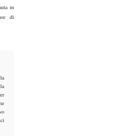
nuta in
ase di
la
la
er
he
vo
ci