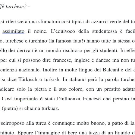
ffè turchese? -
 si riferisce a una sfumatura così tipica di azzurro-verde del t
e
assimilato
il nome. L’equivoco della studentessa è faci
o, turchese e turchino (la famosa fata!) hanno tutte la stessa o
llo dei derivati è un mondo rischioso per gli studenti. In effe
 per cui si possono dire francese, inglese e danese ma non t
venienza nazionale. Inoltre in molte lingue dei Balcani e del 
si dice Türkisch o turkish. In italiano però la parola turche
ndicare solo la pietra e il suo colore, con un prestito adatt
e. Così
importante
è stata l’influenza francese che persino i
e (pietra) si chiama turkuaz.
 sciropposo alla turca è comunque molto buono, a patto di la
minuto. Eppure l’immagine di bere una tazza di un liquido 