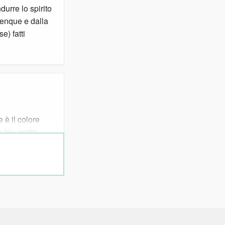
durre lo spirito
lenque e dalla
e) fatti
 è il colore
un blu molto
blu scurissimo.
o ce la
gi.