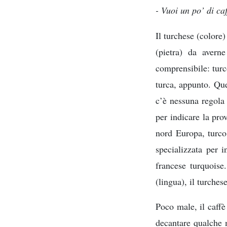
- Vuoi un po’ di ca
Il turchese (colore)
(pietra) da avern
comprensibile: turc
turca, appunto. Que
c’è nessuna regola
per indicare la pro
nord Europa, turco 
specializzata per i
francese turquois
(lingua), il turches
Poco male, il caffè
decantare qualche 