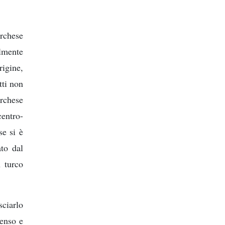
urchese
lmente
rigine,
tti non
urchese
centro-
se si è
ato dal
n turco
sciarlo
denso e