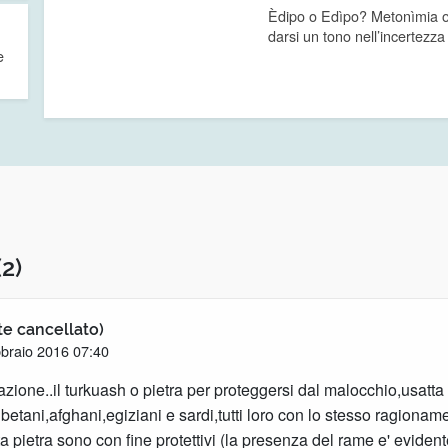
Èdipo o Edìpo? Metonìmia o
darsi un tono nell’incertezza
e
(2)
te cancellato)
braio 2016 07:40
zione..il turkuash o pietra per proteggersi dal malocchio,usatta 
ibetani,afghani,egiziani e sardi,tutti loro con lo stesso ragionam
ta pietra sono con fine protettivi (la presenza del rame e' evide