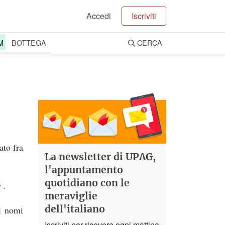
Accedi
Iscriviti
M
BOTTEGA
CERCA
ato fra
La newsletter di UPAG,
l'appuntamento
quotidiano con le
e
.
meraviglie
dell'italiano
ti nomi
Iscriviti per ricevere ogni mattina