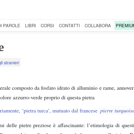
DI PAROLE
LIBRI
CORSI
CONTATTI
COLLABORA
PREMIU
e
li stranieri
rale composto da fosfato idrato di alluminio e rame, annover
colore azzurro-verde proprio di questa pietra
riamente, ‘pietra turca’, mutuato dal francese
pierre turquois
i delle pietre preziose è affascinante: l’etimologia di ques