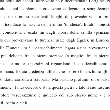
ella notte dei secoli, altre volte ne è documentata l’origine. 
inità a cui le pietre si credevano collegate, o sempliceme
i che ne erano eccellenti luoghi di provenienza - e pro
i riconduce la nascita del termine ‘turchese’. Infatti, nonost
ra conosciuta e usata fin dagli albori della civiltà (pensia
da cui provenivano le turchesi usate dagli Egizi), in Europa
lla Francia - si è inestricabilmente legata a una provenienza
più delicate fra le pietre preziose (o meglio, fra le pietre
no nate molte superstizioni riguardanti il suo decadimento 
 romana, è stata
credenza
diffusa che fossero innanzitutto gli i
condotta
corrotta
a sciuparla. Ma bastano profumi, oli e bals
lmente. Tanto celebre è stata questa pietra e tale il suo fascino
olore verde-azzurro è indicato col suo stesso nome - e o
i, occhi e cieli.