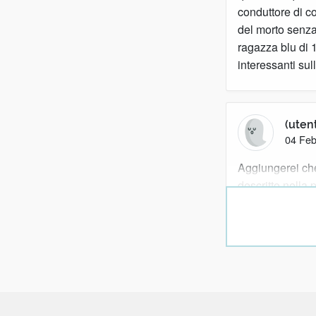
conduttore di co
del morto senza
ragazza blu di 1
interessanti sul
(uten
04 Feb
Aggiungerei che 
descritto nella 
scuro, quasi ner
Nel Pinocchio d
ritroviamo coi c
1 reazione