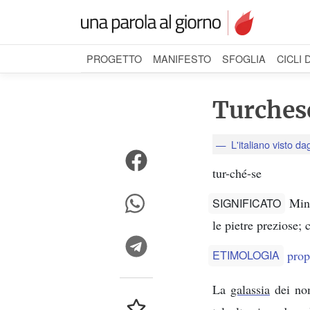
PROGETTO
MANIFESTO
SFOGLIA
CICLI 
Turches
L'italiano visto dag
tur-ché-se
Mine
SIGNIFICATO
le pietre preziose; 
prop
ETIMOLOGIA
La
galassia
dei nom