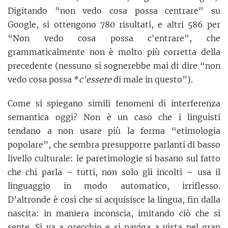
Digitando "non vedo cosa possa centrare" su
Google, si ottengono 780 risultati, e altri 586 per
“Non vedo cosa possa c'entrare", che
grammaticalmente non è molto più corretta della
precedente (nessuno si sognerebbe mai di dire “non
vedo cosa possa *
c'essere
di male in questo”).
Come si spiegano simili fenomeni di interferenza
semantica oggi? Non è un caso che i linguisti
tendano a non usare più la forma “etimologia
popolare”, che sembra presupporre parlanti di basso
livello culturale: le paretimologie si basano sul fatto
che chi parla – tutti, non solo gli incolti – usa il
linguaggio in modo automatico, irriflesso.
D’altronde è così che si acquisisce la lingua, fin dalla
nascita: in maniera inconscia, imitando ciò che si
sente. Si va a orecchio e si naviga a vista nel gran