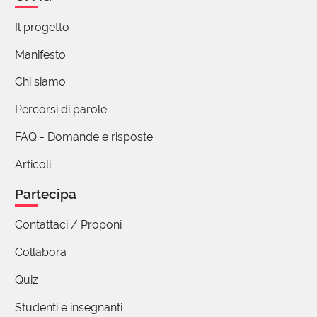
Il progetto
Salvatore Congiu
autore
Manifesto
09 Maggio 2021 16:56
Chi siamo
Io! "Con spensieratezza", perché non
possiamo riflettere sempre, ogni volta, su
Percorsi di parole
ogni parola che diciamo, così come non
FAQ - Domande e risposte
pensiamo ad ogni respiro che facciamo.
Ma "non senza pensare", perché deve
Articoli
esserci comunque una consapevolezza di
fondo, alla base (a meno di usare il
Partecipa
linguaggio in modo psittacistico, del tutto
Contattaci / Proponi
meccanico). Un po' come succede
quando guidiamo: non riflettiamo su ogni
Collabora
mossa che facciamo (questo, non a caso,
è ciò che fanno coloro che non hanno
Quiz
ancora imparato a guidare), ma siamo
Studenti e insegnanti
comunque vigili.