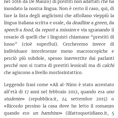
nel 2016 da De Mauro) di prestiti non adattati che ha
inondato la nostra lingua. Non è certo il caso, qui, di
fare la lista degli anglicismi che affollano vieppiù la
lingua italiana scritta e orale, da
deadline
a
green
, da
speech
a
food
, da
report
a
mission
e via sgranando il
rosario di quelli che i linguisti chiamano “prestiti di
lusso” (cioè superflui). Cercheremo invece di
individuare interferenze meno macroscopiche e
perciò più subdole, spesso inavvertite dai parlanti
perché non si tratta di prestiti lessicali ma di
calchi
che agiscono a livello morfosintattico.
Leggendo frasi come «Ali al-Nimr è stato arrestato
all'età di 17 anni nel febbraio 2012, quando era
uno
studente
» (repubblica.it, 24 settembre 2015) o
«Ricordo persino la casa dove ho letto il romanzo
quando ero
un
bambino
» (ilfattoquotidiano.it, 5