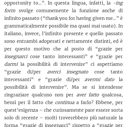
opportunity to…”. In questa lingua, infatti, la
-ing
form
svolge comunemente la funzione anche di
infinito passato (“thank you for having given me…” è
grammaticalmente possibile ma quasi mai usato). In
italiano, invece, l’infinito presente e quello passato
sono entrambi adoperati e nettamente distinti, ed è
per questo motivo che al posto di “grazie per
insegnarci
cose tanto interessanti” e “grazie per
darmi
la possibilità di intervenire” ci aspettiamo
“grazie di/per
averci insegnato
cose tanto
interessanti” e “grazie di/per
avermi dato
la
possibilità di intervenire”. Ma se si intendesse
ringraziare qualcuno non per
aver fatto
qualcosa,
bensì per il fatto che
continua
a farlo? Ebbene, per
quest’esigenza – che curiosamente pare essere sorta
solo di recente – molti troverebbero più naturale la
forma “grazie di insegnarci” rispetto a “grazie per