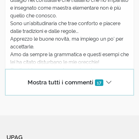
disagio nel constatare che l'italiano che ho imparato
e insegnato come maestra elementare non è più
quello che conosco.
Sono un'abitudinaria che trae conforto e piacere
dalle tradizioni e dalle regole...
Apprezzo le buone novità, ma impiego un po' per
accettarle.
Amo da sempre la grammatica e questi esempi che
lei ha citato disturbano le mie orecchie!
Continui, la prego, con le sue ricerche.
E ce le trasmetta. Sono un balsamo !
Mostra tutti i commenti
17
5 reazioni
(utente cancellato)
09 Maggio 2021 01:01
《Con spensieratezza, ma non senza
pensare.》:
UPAG
chi sa spiegare queste parole? Grazie.