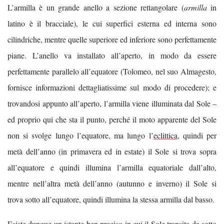
L’armilla è un grande anello a sezione rettangolare (
armilla
in
latino è il bracciale), le cui superfici esterna ed interna sono
cilindriche, mentre quelle superiore ed inferiore sono perfettamente
piane. L’anello va installato all’aperto, in modo da essere
perfettamente parallelo all’equatore (Tolomeo, nel suo Almagesto,
fornisce informazioni dettagliatissime sul modo di procedere); e
trovandosi appunto all’aperto, l’armilla viene illuminata dal Sole –
ed proprio qui che sta il punto, perché il moto apparente del Sole
non si svolge lungo l’equatore, ma lungo l’
eclittica
, quindi per
metà dell’anno (in primavera ed in estate) il Sole si trova sopra
all’equatore e quindi illumina l’armilla equatoriale dall’alto,
mentre nell’altra metà dell’anno (autunno e inverno) il Sole si
trova sotto all’equatore, quindi illumina la stessa armilla dal basso.
Esiste dunque un istante ben preciso in cui il Sole transita da sotto