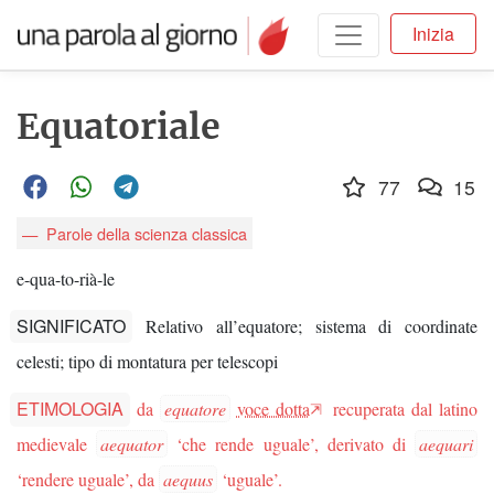
Inizia
Equatoriale
77
15
Parole della scienza classica
e-qua-to-rià-le
SIGNIFICATO
Relativo all’equatore; sistema di coordinate
celesti; tipo di montatura per telescopi
ETIMOLOGIA
da
equatore
voce dotta
recuperata dal latino
medievale
aequator
‘che rende uguale’, derivato di
aequari
‘rendere uguale’, da
aequus
‘uguale’.