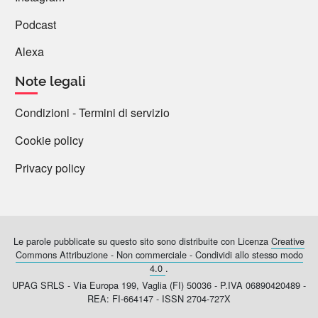
Podcast
SDV
26 Aprile 2024 08:08
Alexa
A proposito di altre parole tecnico-scientifiche
Note legali
collegate a ‘æquator’:
Condizioni - Termini di servizio
Nel campo del controllo di pesi e misure c'era l'
Cookie policy
«æquator monetæ», addetto all'esame e controllo
dell'uguaglianza del peso durante la coniatura delle
Privacy policy
monete.
E da ‘æquus/æquare/æquator’ viene dritto dritto il
verbo ted. ‘eichen’, che significa:
Le parole pubblicate su questo sito sono distribuite con Licenza
Creative
-controllare/verificare che pesi/misure siano uguali
Commons Attribuzione - Non commerciale - Condividi allo stesso modo
4.0
.
(‘das Eichamt’ è l'ufficio pubblico di controllo e verifica
UPAG SRLS - Via Europa 199, Vaglia (FI) 50036 - P.IVA 06890420489 -
di bilance, strumenti, pesi/misure, ecc.),
REA: FI-664147 - ISSN 2704-727X
-calibrare, tarare, parole che invece l'it., dimenticando