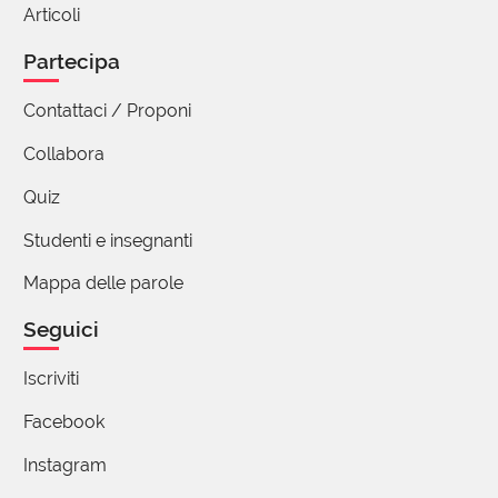
la platea alla quale si comunica, più si scende
Articoli
di livello. E' uno dei drammi, forse il principale,
Partecipa
del nostro tempo.
Mi unisco al plauso per l'opera di questi
Contattaci / Proponi
ragazzi, che ci fanno fare di prima mattina
fantastici viaggi di 5 minuti.
Collabora
Quiz
Maria Grazia Mosconi
Studenti e insegnanti
14 Dicembre 2018 18:48
Mappa delle parole
credo che la storia delle parole si adegui
al cammino del pensiero e della cutura
Seguici
anche religiosa; una parola non passa dal
'sacro' al 'profano arbitrariamente. la
Iscriviti
parola latina 'persona' che aveva il
Facebook
significato di maschera tragica indossata
dagli attori per far rimbombare la voce, è
Instagram
poi diventata con il cristianesimo la parola