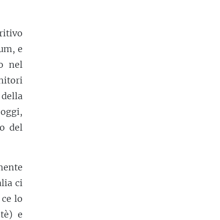
itivo
rum, e
o nel
nitori
della
 oggi,
o del
mente
lia ci
 ce lo
 tè) e