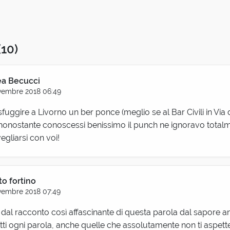
(10)
a Becucci
vembre 2018 06:49
sfuggire a Livorno un ber ponce (meglio se al Bar Civili in Via 
nonostante conoscessi benissimo il punch ne ignoravo totalme
egliarsi con voi!
to fortino
vembre 2018 07:49
dal racconto così affascinante di questa parola dal sapore an
etti ogni parola, anche quelle che assolutamente non ti aspette