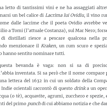
a letto di tantissimi vini e ne ha assaggiati altre
narsi un bel calice di
Lacrima lui Ovidiu
, il vino 
ome dalle lacrime che il poeta Ovidio avrebbe ve
silio a Tomi (l’attuale Costanza), sul Mar Nero; fors
di distillati riesce a pescare qualcosa nella pr
ndo menzionare il
Kraken
, un rum scuro e spezia
lo hanno sentito nominare tutti.
questa bevanda è vaga: non si sa di precis
l’abbia inventata. Si sa però che il nome compare 
una lettera del 1632 in cui un soldato della Comp
e Indie orientali raccontò di questo
drink
a un oper
qua (o tè), acquavite, agrumi, zucchero e spezie, 
nti del primo
punch
di cui abbiamo notizia e che da