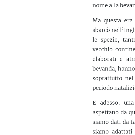
nome alla bevan
Ma questa era l
sbarcò nell’Ingh
le spezie, tan
vecchio conti
elaborati e atm
bevanda, hanno 
soprattutto nel
periodo natalizi
E adesso, una 
aspettano da qua
siamo dati da f
siamo adattati 