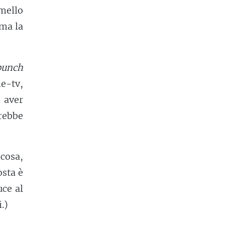
mello
 ma la
punch
ie-tv,
 aver
rebbe
lcosa,
osta è
uce al
.)