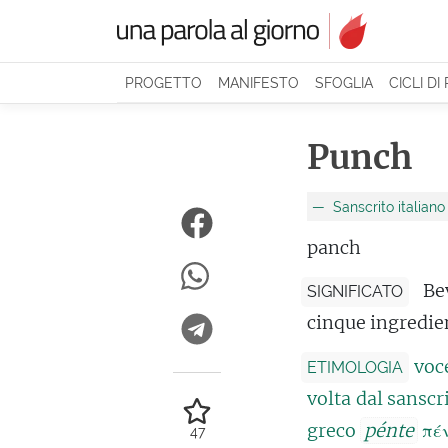
PROGETTO
MANIFESTO
SFOGLIA
CICLI DI
Punch
Sanscrito italiano
panch
Be
SIGNIFICATO
cinque ingredie
voc
ETIMOLOGIA
volta dal sanscr
greco
pénte
πέν
47