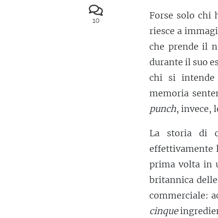
Forse solo chi h
10
riesce a immagi
che prende il n
durante il suo e
chi si intende 
memoria sente
punch
, invece, 
La storia di 
effettivamente 
prima volta in 
britannica dell
commerciale: ac
cinque
ingredie