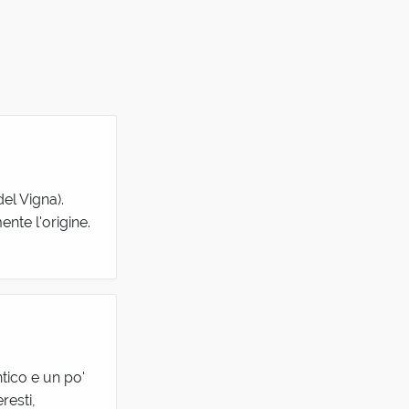
del Vigna).
nte l'origine.
tico e un po'
resti,