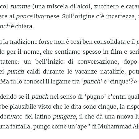
 col
rumme
(una miscela di alcol, zucchero e cara
are al
ponce
livornese. Sull’origine c’è incertezza,
nch
è chiara.
a la tradizione forse non è così ben consolidata e il
lo per il nome, che sentiamo spesso in film e ser
ttatene: un bell’inizio di conversazione, dopo
bei
punch
caldi durante le vacanze natalizie, pot
Ma tu lo conosci il legame tra ‘
punch
’ e ‘cinque’?»
edendo se il
punch
nel senso di ‘pugno’ c’entri qua
ebbe plausibile visto che le dita sono cinque, la risp
 derivato del latino
pungere
, il che dà una nuova l
una farfalla, pungo come un’ape” di Muhammad Alì