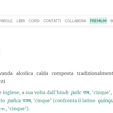
 PAROLE
LIBRI
CORSI
CONTATTI
COLLABORA
PREMIUM
B
vanda alcolica calda composta tradizionalmen
nti
e inglese, a sua volta dall’hindi
pāñc
पांच, ‘cinque’,
ito
pañca
पञच, ‘cinque’ (confronta il latino
quinq
τε, ‘cinque’).