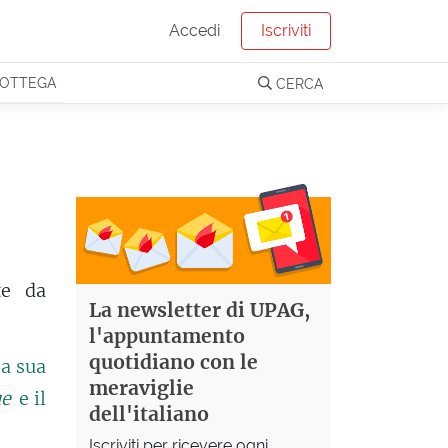
Accedi
Iscriviti
OTTEGA
CERCA
te da
La newsletter di UPAG,
l'appuntamento
quotidiano con le
 a sua
meraviglie
ue
e il
dell'italiano
Iscriviti per ricevere ogni