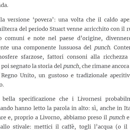
da.
a versione ‘povera’: una volta che il caldo aper
ilterra del periodo Stuart venne arricchito con il 
to comuni e note nel paese d’origine, divenner
nente una componente lussuosa del
punch
. Conte
osfere sfarzose, fattori consoni alla ricchezza 
poi segnato la storia del
punch
, che rimane ancora
 Regno Unito, un gustoso e tradizionale aperitiv
o.
bella specificazione che i Livornesi probabil
ndo hanno letto la parola in alto: sì, anche in Ita
are e, proprio a Livorno, abbiamo preso il
punch
e
allo stivale: mettici il caffè, togli l’acqua (o il