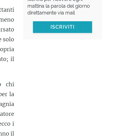
mattina la parola del giorno
ttanti
direttamente via mail
rumeno
ISCRIVITI
rsato
e solo
opria
to; il
o chi
per la
agnia
atore
ecco i
nno il