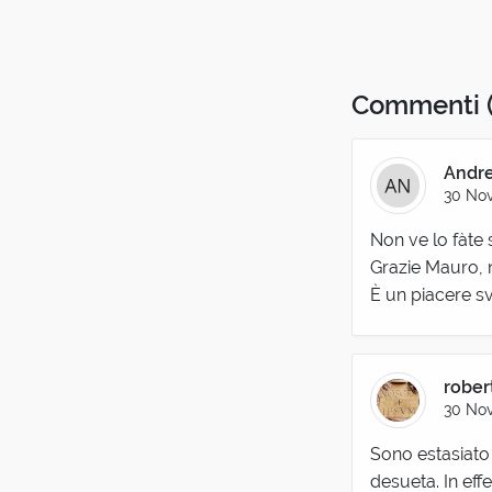
Commenti
Andre
30 No
Non ve lo fàte 
Grazie Mauro, 
È un piacere sv
rober
30 No
Sono estasiato 
desueta. In eff