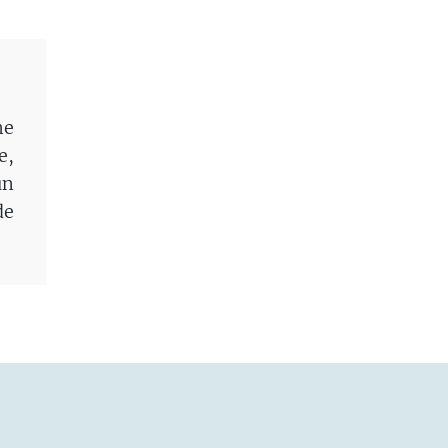
he
e,
un
de