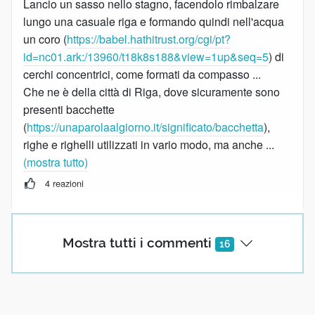
Lancio un sasso nello stagno, facendolo rimbalzare
lungo una casuale riga e formando quindi nell'acqua
un coro (
https://babel.hathitrust.org/cgi/pt?
id=nc01.ark:/13960/t18k8s188&view=1up&seq=5
) di
cerchi concentrici, come formati da compasso ...
Che ne è della città di Riga, dove sicuramente sono
presenti bacchette
(
https://unaparolaalgiorno.it/significato/bacchetta
),
righe e righelli utilizzati in vario modo, ma anche ...
(mostra tutto)
4 reazioni
SDV
Mostra tutti i commenti
16
30 Giugno 2023 08:56
Traccio una riga, +/- dritta, dalla geometria … alla
linguistica e geografia: