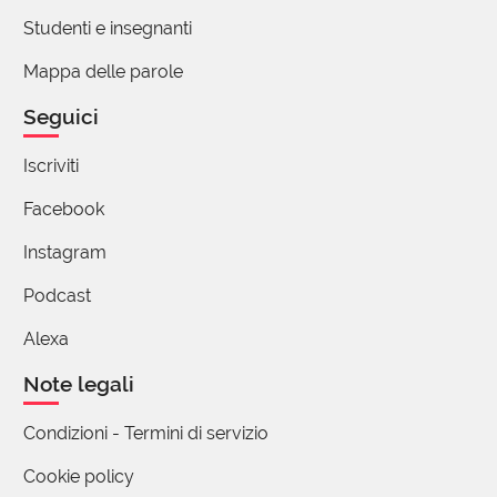
11 Aprile 2022 17:28
Studenti e insegnanti
Ciao Silvia, assolutamente sì, le due parole
Mappa delle parole
formano una rima e questo è il motivo per cui
Seguici
restano nell'orecchio. In questo caso la rima è
data dal fatto che sono tutti e due participi
Iscriviti
presenti: sono legati foneticamente perché lo
sono grammaticalmente.
Facebook
1 reazione
Instagram
Silvia Lombardini
Podcast
11 Aprile 2022 19:13
Alexa
Grazie, Lucia, per la risposta e ancora
Note legali
grazie per tutto quello che ci insegnate!
2 reazioni
Condizioni - Termini di servizio
Cookie policy