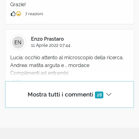
Grazie!
7 reazioni
Enzo Prastaro
11 Aprile 2022 07:44
Lucia: occhio attento al microscopio della ricerca.
Andrea: matita arguta e .. mordace
Complimenti ad entrambi
5 reazioni
Mostra tutti i commenti
28
Mara Tescari
11 Aprile 2022 07:50
Complimenti alla vignetta ma anche a Lucia che ha
saputo farmi leggere fino alla fine malgrado anche