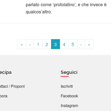
parlato come ‘protolatino’, e che invece è
qualcos’altro.
«
‹
1
2
3
4
5
›
»
ecipa
Seguici
ttaci / Proponi
Iscriviti
bora
Facebook
Instagram