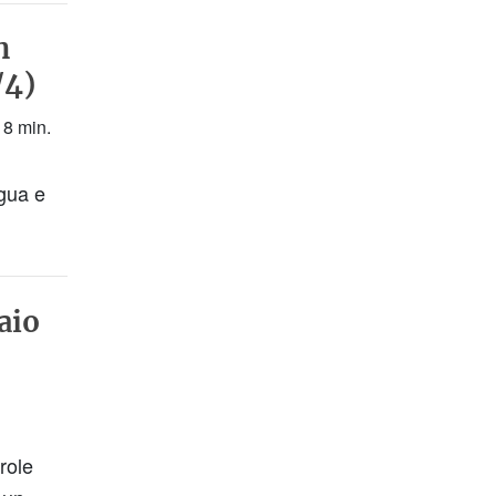
n
/4)
 8 min.
ngua e
aio
role