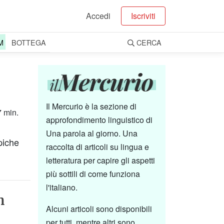
Accedi
Iscriviti
M
BOTTEGA
CERCA
Il Mercurio è la sezione di
7 min.
approfondimento linguistico di
Una parola al giorno. Una
opiche
raccolta di articoli su lingua e
letteratura per capire gli aspetti
più sottili di come funziona
l'italiano.
n
Alcuni articoli sono disponibili
per tutti, mentre altri sono