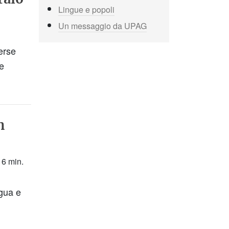
Lingue e popoli
Un messaggio da UPAG
erse
re
n
 6 min.
ngua e