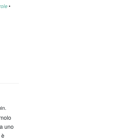
role
•
in.
omolo
 a uno
 è