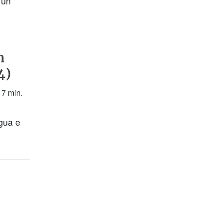
 un
n
4)
 7 min.
ngua e