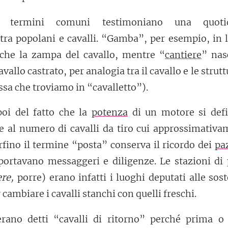
i termini comuni testimoniano una quoti
tra popolani e cavalli. “Gamba”, per esempio, in 
 che la zampa del cavallo, mentre “
cantiere
” nas
 cavallo castrato, per analogia tra il cavallo e le strutt
ssa che troviamo in “cavalletto”).
oi del fatto che la
potenza
di un motore si defi
se al numero di cavalli da tiro cui approssimativ
rfino il termine “posta” conserva il ricordo dei
pa
sportavano messaggeri e diligenze. Le stazioni di
re,
porre) erano infatti i luoghi deputati alle sos
cambiare i cavalli stanchi con quelli freschi.
 erano detti “cavalli di ritorno” perché prima o