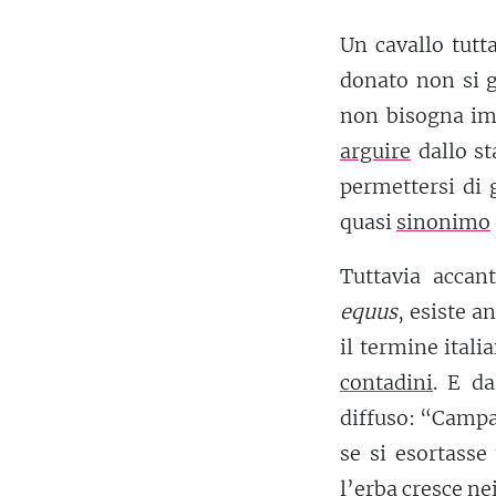
Un cavallo tutt
donato non si g
non bisogna im
arguire
dallo st
permettersi di 
quasi
sinonimo
Tuttavia accan
equus
, esiste a
il termine itali
contadini
. E da
diffuso: “Campa
se si esortasse
l’erba cresce ne