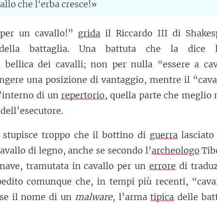
llo che l'erba cresce!»
per un cavallo!”
grida
il Riccardo III di Shakes
e della battaglia. Una battuta che la dice 
 bellica dei cavalli; non per nulla “essere a cav
gere una posizione di vantaggio, mentre il “cava
l’interno di un
repertorio
, quella parte che meglio
à dell’esecutore.
stupisce troppo che il bottino di
guerra
lasciato
avallo di legno, anche se secondo l’
archeologo
Tib
 nave, tramutata in cavallo per un
errore
di traduz
edito comunque che, in tempi più recenti, “caval
sse il nome di un
malware
, l’arma
tipica
delle bat