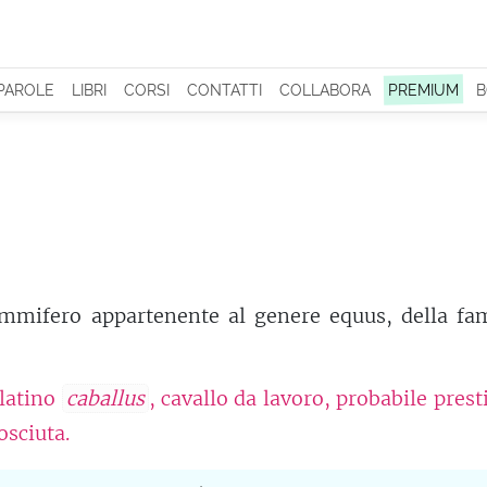
 PAROLE
LIBRI
CORSI
CONTATTI
COLLABORA
PREMIUM
B
mifero appartenente al genere equus, della fam
 latino
caballus
, cavallo da lavoro, probabile prest
osciuta.