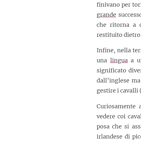
finivano per tor
grande
successo
che ritorna a 
restituito dietr
Infine, nella te
una
lingua
a un
significato dive
dall’inglese ma
gestire i cavall
Curiosamente a
vedere coi caval
posa che si as
irlandese di pic