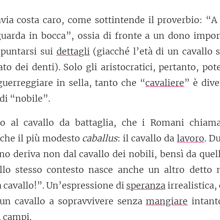
avia costa caro, come sottintende il proverbio: “A
uarda in bocca”, ossia di fronte a un dono impor
puntarsi sui
dettagli
(giacché l’età di un cavallo 
ato dei denti). Solo gli aristocratici, pertanto, po
guerreggiare in sella, tanto che “
cavaliere
” è div
di “nobile”.
to al cavallo da battaglia, che i Romani chiam
nche il più modesto
caballus
: il cavallo da
lavoro
. D
ano deriva non dal cavallo dei nobili, bensì da quel
llo stesso contesto nasce anche un altro detto 
 cavallo!”. Un’espressione di
speranza
irrealistica
 un cavallo a sopravvivere senza
mangiare
intant
i campi.