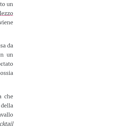
uto un
lezzo
viene
sa da
on un
rtato
 ossia
a che
 della
vallo
cktail