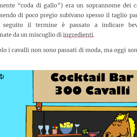
lmente “coda di gallo”) era un soprannome dei ca
ssendo di poco pregio subivano spesso il taglio pa
n seguito il termine è passato a indicare be
mate da un miscuglio di
ingredienti
.
olo i cavalli non sono passati di moda, ma oggi so