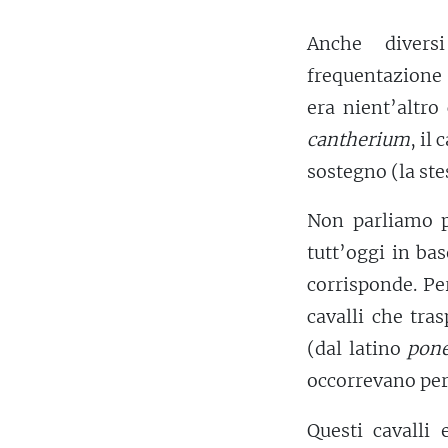
Anche divers
frequentazione 
era nient’altro
cantherium
, il
sostegno (la ste
Non parliamo p
tutt’oggi in ba
corrisponde. Pe
cavalli che tra
(dal latino
pone
occorrevano per 
Questi cavalli