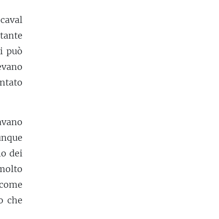
 caval
tante
si può
tevano
entato
avano
unque
lo dei
molto
, come
o che