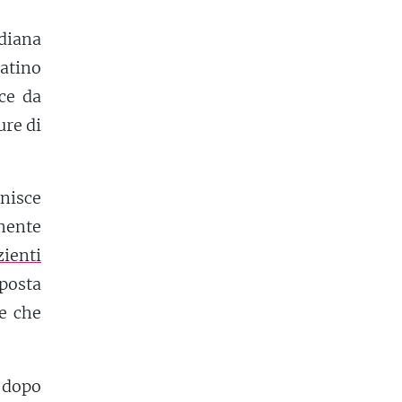
diana
latino
ce da
ure di
nisce
amente
zienti
 posta
te che
 dopo