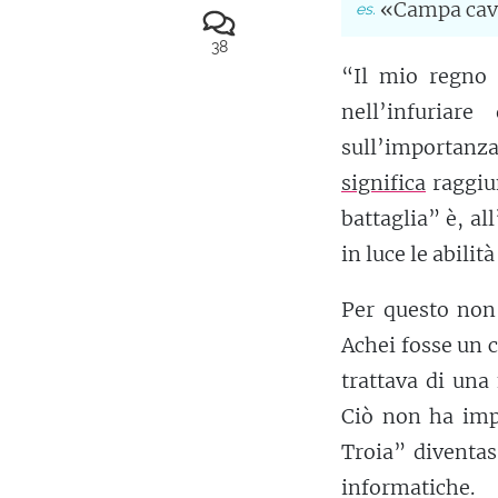
«Campa cava
38
“Il mio regno 
nell’infuriar
sull’importanza
significa
raggiun
battaglia” è, al
in luce le abilit
Per questo non 
Achei fosse un c
trattava di una
Ciò non ha imp
Troia” diventa
informatiche.