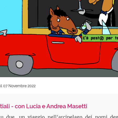
 il 07 Novembre 2022
tiali - con Lucia e Andrea Masetti
u due, un viaggio nell'arcipelago dei nomi deg