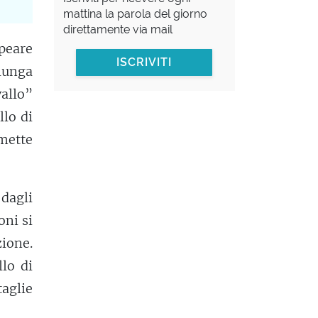
mattina la parola del giorno
direttamente via mail
peare
ISCRIVITI
lunga
allo”
llo di
 mette
 dagli
oni si
ione.
lo di
taglie