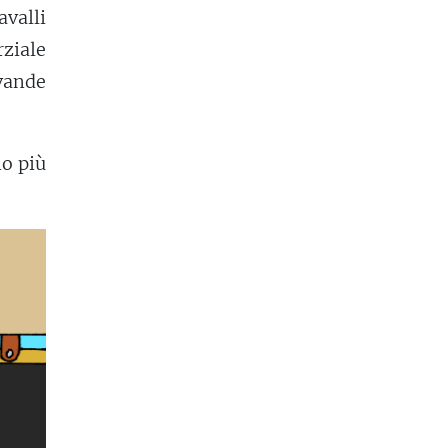
valli
rziale
vande
no più