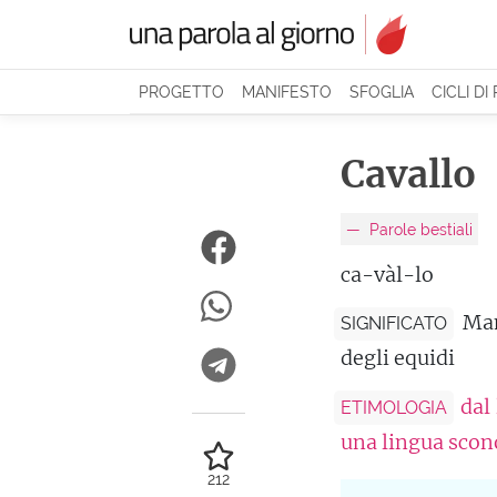
PROGETTO
MANIFESTO
SFOGLIA
CICLI DI
Cavallo
Parole bestiali
ca-vàl-lo
Mam
SIGNIFICATO
degli equidi
dal
ETIMOLOGIA
una lingua scon
212