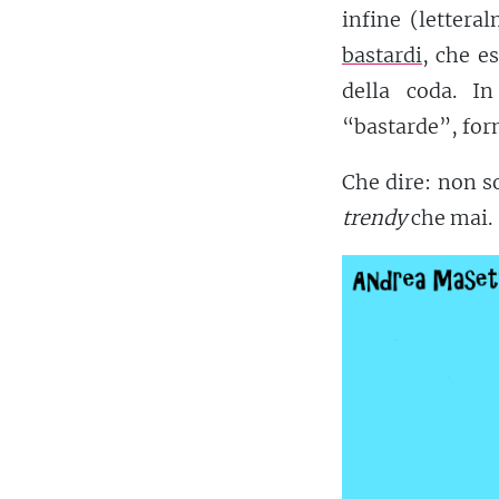
infine (lettera
bastardi
, che e
della coda. I
“bastarde”, for
Che dire: non s
trendy
che mai.