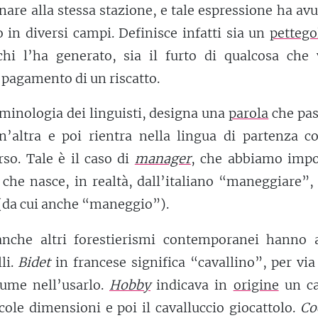
nare alla stessa stazione, e tale espressione ha av
 in diversi campi. Definisce infatti sia un
pettego
chi l’ha generato, sia il furto di qualcosa che 
o pagamento di un riscatto.
rminologia dei linguisti, designa una
parola
che pas
’altra e poi rientra nella lingua di partenza c
rso. Tale è il caso di
manager
, che abbiamo impo
 che nasce, in realtà, dall’italiano “maneggiare”,
i (da cui anche “maneggio”).
nche altri forestierismi contemporanei hanno 
li.
Bidet
in francese significa “cavallino”, per via
sume nell’usarlo.
Hobby
indicava in
origine
un ca
cole dimensioni e poi il cavalluccio giocattolo.
Co